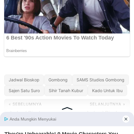
Jadwal Bioskop
Gombong
SAMS Studios Gombong
Sajen Satu Suro
Sihir Tanah Kubur
Kado Untuk Ibu
« SEBELUMNYA
SELANJUTNYA »
Jadwal Bioskop
Jadwal Bioskop
SAMS Studios
SAMS Studios
Cibadak Sukabumi
Indramayu Hari Ini