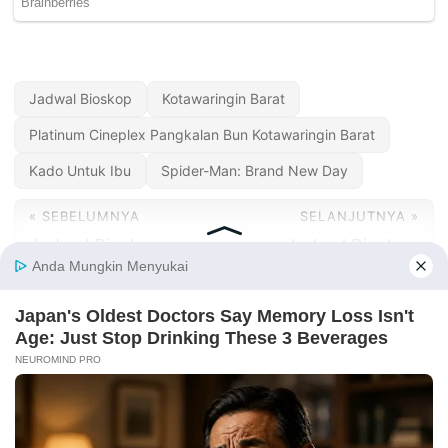
Jadwal Bioskop
Kotawaringin Barat
Platinum Cineplex Pangkalan Bun Kotawaringin Barat
Kado Untuk Ibu
Spider-Man: Brand New Day
« SEBELUMNYA
SELANJUTNYA »
Jadwal Bioskop
Jadwal Bioskop
Platinum Cineplex
Platinum Cineplex
Pandan Tapanuli
Solo Hari Ini
Tengah Hari Ini