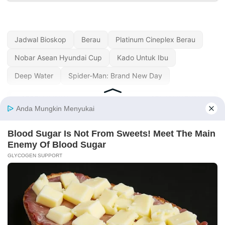
Jadwal Bioskop
Berau
Platinum Cineplex Berau
Nobar Asean Hyundai Cup
Kado Untuk Ibu
Deep Water
Spider-Man: Brand New Day
« SEBELUMNYA
SELANJUTNYA »
Jadwal Bioskop
Jadwal Bioskop
Platinum Cineplex
Platinum Cineplex
Batang Hari Ini
Blora Hari Ini
© Keena Indonesia
·