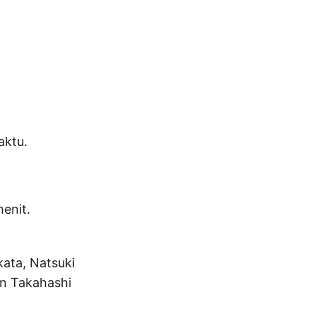
aktu.
menit.
ata, Natsuki
in Takahashi