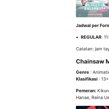
Jadwal per For
REGULAR
: 1
Catatan: jam ta
Chainsaw M
Genre
: Animati
Klasifikasi
: 13+
Pemeran:
Kikun
Hanae, Reina Ue