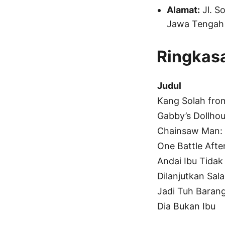
Alamat:
Jl. S
Jawa Tengah
Ringkasa
Judul
Kang Solah fr
Gabby’s Dollho
Chainsaw Man: 
One Battle Afte
Andai Ibu Tida
Dilanjutkan Sala
Jadi Tuh Baran
Dia Bukan Ibu