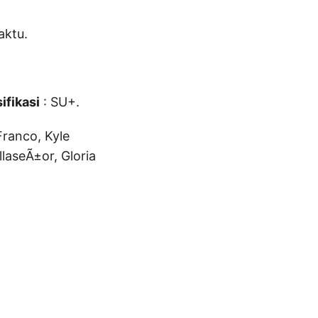
aktu.
ifikasi
: SU+.
Franco, Kyle
laseÃ±or, Gloria