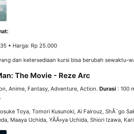
mat:
1:35 • Harga: Rp 25.000
yang dan ketersediaan kursi bisa berubah sewaktu-w
an: The Movie - Reze Arc
on, Anime, Fantasy, Adventure, Action.
Durasi
: 100 
.
osuke Toya, Tomori Kusunoki, Ai Fairouz, ShÃ´go Sak
da, Maaya Uchida, YÃÂ»ya Uchida, Shiori Izawa, Kar