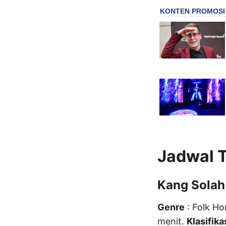
Jadwal T
Kang Solah
Genre
: Folk Ho
menit.
Klasifika