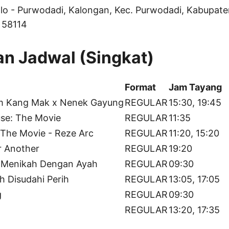
olo - Purwodadi, Kalongan, Kec. Purwodadi, Kabupat
 58114
n Jadwal (Singkat)
Format
Jam Tayang
om Kang Mak x Nenek Gayung
REGULAR
15:30, 19:45
use: The Movie
REGULAR
11:35
The Movie - Reze Arc
REGULAR
11:20, 15:20
r Another
REGULAR
19:20
k Menikah Dengan Ayah
REGULAR
09:30
h Disudahi Perih
REGULAR
13:05, 17:05
g
REGULAR
09:30
REGULAR
13:20, 17:35