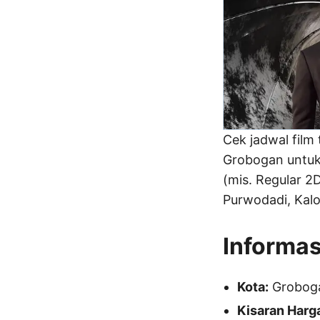
Cek jadwal film 
Grobogan untu
(mis. Regular 2D
Purwodadi, Kal
Informas
Kota:
Grobog
Kisaran Harg