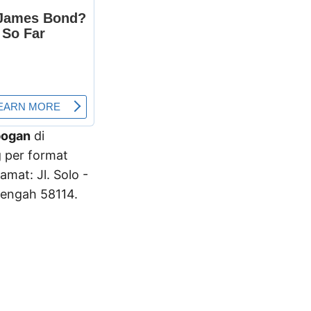
bogan
di
 per format
amat: Jl. Solo -
Tengah 58114.