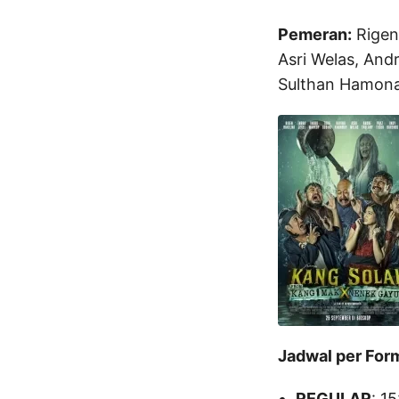
Pemeran:
Rigen 
Asri Welas, And
Sulthan Hamonan
Jadwal per For
REGULAR
: 1