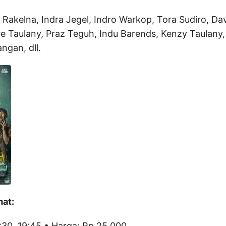
Rakelna, Indra Jegel, Indro Warkop, Tora Sudiro, Da
re Taulany, Praz Teguh, Indu Barends, Kenzy Taulany,
gan, dll.
mat:
5:30, 19:45 • Harga: Rp 25.000