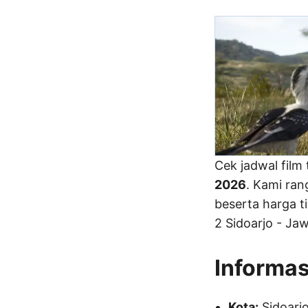
Cek jadwal film 
2026
. Kami ran
beserta harga ti
2 Sidoarjo - Ja
Informas
Kota:
Sidoarj