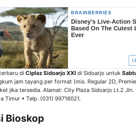
terbaru di
Ciplaz Sidoarjo XXI
di Sidoarjo untuk
Sabt
gkum jam tayang per format (mis. Regular 2D, Premie
ket jika tersedia. Alamat: City Plaza Sidoarjo Lt.2 Jl
wa Timur • Telp. (031) 99716021.
i Bioskop
o