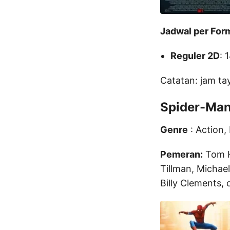
Jadwal per For
Reguler 2D
: 
Catatan: jam ta
Spider-Man
Genre
: Action,
Pemeran:
Tom Ho
Tillman, Michae
Billy Clements, d