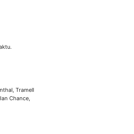
aktu.
thal, Tramell
 Ian Chance,