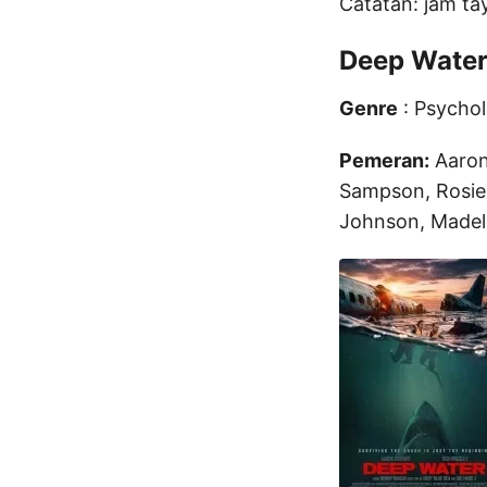
Catatan: jam ta
Deep Wate
Genre
: Psycholo
Pemeran:
Aaron 
Sampson, Rosie 
Johnson, Madele