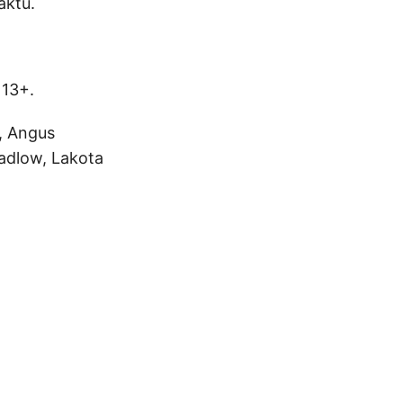
aktu.
 13+.
y, Angus
adlow, Lakota