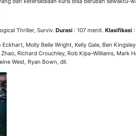
yang dan ketersediaan kursi bisa berubah sewaktu-w
r
gical Thriller, Surviv.
Durasi
: 107 menit.
Klasifikasi
:
Eckhart, Molly Belle Wright, Kelly Gale, Ben Kingsle
Zhao, Richard Crouchley, Rob Kipa-Williams, Mark H
ine West, Ryan Bown, dll.