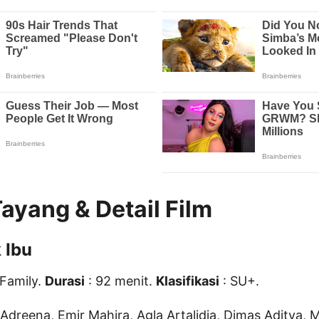
ayang & Detail Film
 Ibu
Family.
Durasi
: 92 menit.
Klasifikasi
: SU+.
Adreena, Emir Mahira, Agla Artalidia, Dimas Aditya, 