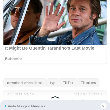
download video tiktok
fyp
TikTok
Tiktokers
« SEBELUMNYA
SELANJUTNYA »
Kunci Jawaban
Cara Download
Shopee Tebak Kata
Video Tiktok Melalui